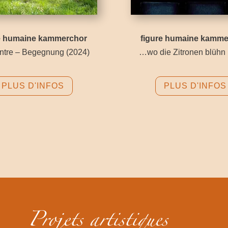
re humaine kammerchor
figure humaine kamme
ntre – Begegnung
(2024)
…wo die Zitronen blühn
PLUS D'INFOS
PLUS D'INFOS
Projets artistiques