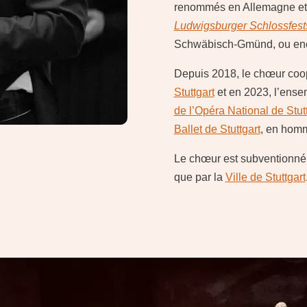
renommés en Allemagne et à 
Ludwigsburger Schlossfest
Schwäbisch-Gmünd, ou en
Depuis 2018, le chœur co
Stuttgart
et en 2023, l’ens
de l’Opéra National de Stut
Ballet de Stuttgart
, en hom
Le chœur est subventionné
que par la
Ville de Stuttgart