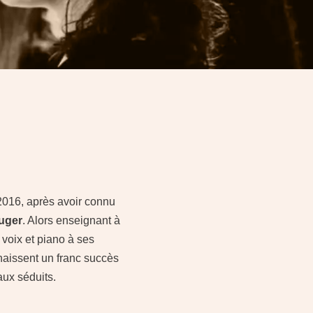
2016, après avoir connu
uger
. Alors enseignant à
 voix et piano à ses
naissent un franc succès
caux
séduits
.